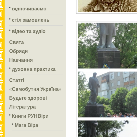
відпочиваємо
стіл замовлень
відео та аудіо
Свята
Обряди
Навчання
духовна практика
Статті
«Самобутня Україна»
Будьте здорові
Література
Книги РУНВіри
Мага Віра