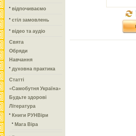
відпочиваємо
стіл замовлень
відео та аудіо
Свята
Обряди
Навчання
духовна практика
Статті
«Самобутня Україна»
Будьте здорові
Література
Книги РУНВіри
Мага Віра