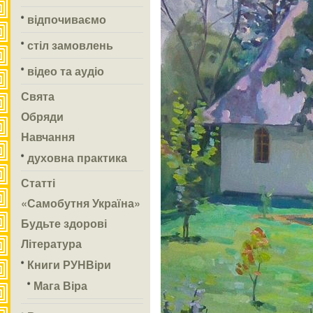
відпочиваємо
стіл замовлень
відео та аудіо
Свята
Обряди
Навчання
духовна практика
Статті
«Самобутня Україна»
Будьте здорові
Література
Книги РУНВіри
Мага Віра