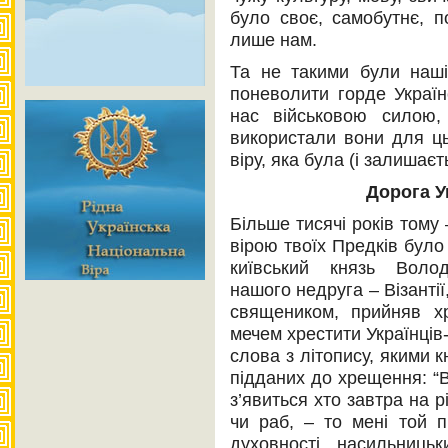
було своє, самобутнє, п
лише нам.
Та не такими були наші
поневолити горде Україн
нас військовою силою,
використали вони для ць
віру, яка була (і залиша
Дорога У
Більше тисячі років тому
вірою твоїх Предків було
київський князь Воло
нашого недруга – Візантії
священиком, прийняв х
мечем хрестити Українців-
слова з літопису, якими 
підданих до хрещення: “
з’явиться хто завтра на р
чи раб, – то мені той п
духовності насильниць