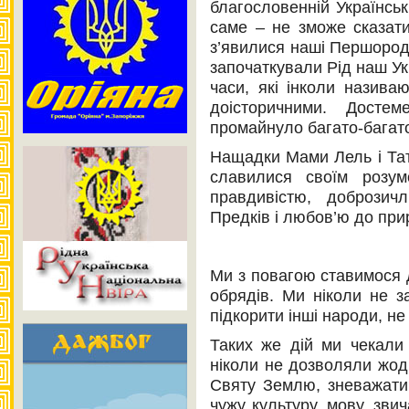
благословенній Українсь
саме – не зможе сказати 
з’явилися наші Першород
започаткували Рід наш Ук
часи, які інколи назива
доісторичними. Досте
промайнуло багато-багато
Нащадки Мами Лель і Тат
славилися своїм розум
правдивістю, доброзич
Предків і любов’ю до при
Ми з повагою ставимося до
обрядів. Ми ніколи не з
підкорити інші народи, не 
Таких же дій ми чекали
ніколи не дозволяли жод
Святу Землю, зневажати 
чужу культуру, мову, звич