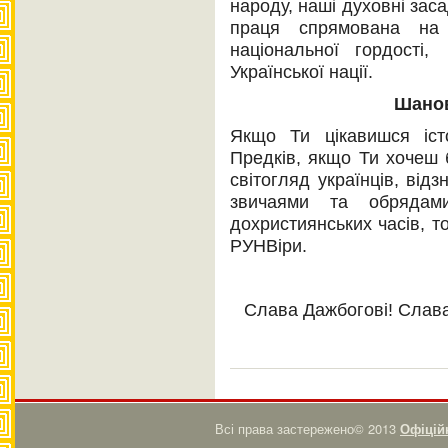
народу, наші духовні заса
праця спрямована на 
національної гордості
Української нації.
Шанов
Якщо Ти цікавишся іст
Предків, якщо Ти хочеш 
світогляд українців, відз
звичаями та обрядами
дохристиянських часів, то
РУНВіри.
Слава Дажбогові! Слав
Всі права застережено© 2013
Офіційн