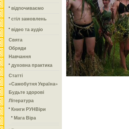
відпочиваємо
стіл замовлень
відео та аудіо
Свята
Обряди
Навчання
духовна практика
Статті
«Самобутня Україна»
Будьте здорові
Література
Книги РУНВіри
Мага Віра