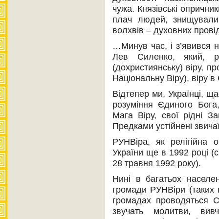
чужа. Князівські опричник
плач людей, знищували р
волхвів – духовних провід
…Минув час, і з’явився 
Лев Силенко, який, 
(дохристиянську) віру, п
Національну Віру), віру 
Відтепер ми, Українці, щ
розуміння Єдиного Бога
Мага Віру, свої рідні З
Предками устійнені звича
РУНВіра, як релігійна о
України ще в 1992 році (
28 травня 1992 року).
Нині в багатьох населе
громади РУНВіри (таких 
громадах проводяться С
звучать молитви, вив