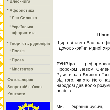
Влескнига
Афористика
Лев Силенко
Українська
афористика
Шанов
Щиро вітаємо Вас на офі
Творчість рідновірів
і Дочок України
Р
ідної
У
кр
Поезія
Проза
РУНВіра
–
реформова
Мистецтво
Пророком Левом Силенк
Руси; віра в Єдиного Гос
Фотогалерея
від того, як хто Його на
народові дав волю розумі
Зворотній зв'язок
релігію.
Контакти
Ми, Українці-русич